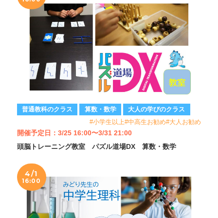
普通教科のクラス
算数・数学
大人の学びのクラス
#小学生以上#中高生お勧め#大人お勧め
開催予定日：3/25 16:00〜3/31 21:00
頭脳トレーニング教室 パズル道場DX 算数・数学
4/1
16:00