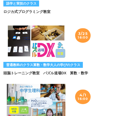
語学と実技のクラス
ロジカ式プログラミング教室
3/25
16:00
普通教科のクラス算数・数学大人の学びのクラス
頭脳トレーニング教室 パズル道場DX 算数・数学
4/1
16:00