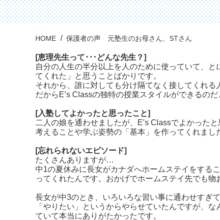
HOME
保護者の声 元塾生のお母さん、STさん
[
恵理先生って･･･どんな先生？
]
自分の人生の半分以上を人のために使っていて、と
てくれた」と思うことばかりです。
それから、誰に対しても分け隔てなく接してくれる
だからE’s Classの独特の授業スタイルができるの
[
入
塾してよかったと思ったこと
]
二人の娘を通わせましたが、E’s Classでよかっ
考えることや学ぶ姿勢の「基本」を作ってくれまし
[
忘れられないエピソード
]
たくさんありますが…
中1の夏休みに長女がカナダへホームステイをする
ってくれたんです。おかげでホームステイ先でも物
長女が中3のとき、いろいろな習い事に通わせすぎ
「やりたい」というからやらせていたんですが、な
ていて本当にありがたかったです。