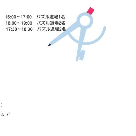
木）
くまで