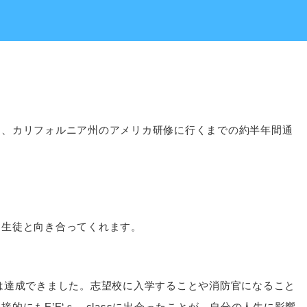
て、カリフォルニア州のアメリカ研修に行くまでの約半年間通
に生徒と向き合ってくれます。
目標は達成できました。志望校に入学することや消防官になること
にもE’E‘ｓ classに出会ったことが、自分の人生に影響