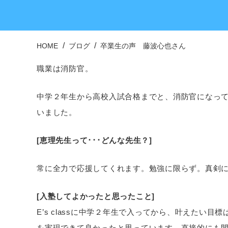
HOME
ブログ
卒業生の声 藤波心也さん
職業は消防官。
中学２年生から高校入試合格までと、消防官になっ
いました。
[恵理先生って･･･どんな先生？]
常に全力で応援してくれます。勉強に限らず。真剣
[入塾してよかったと思ったこと]
E’s classに中学２年生で入ってから、叶えたい
を実現できて良かったと思っています。直接的にも間接的